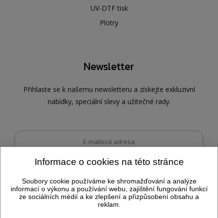
UV-DTF tisk
Plotry
Newsletter
Přihlaste se k našemu newsletteru a získejte exkluzivní
nabídky, speciální slevy a užitečné rady.
Informace o cookies na této stránce
Dovolujeme si vás informovat, že po odeslání tohoto formuláře
Odeslat
můžeme
zpracovávat vyplněné osobní údaje.
Soubory cookie používáme ke shromažďování a analýze
informací o výkonu a používání webu, zajištění fungování funkcí
ze sociálních médií a ke zlepšení a přizpůsobení obsahu a
reklam.