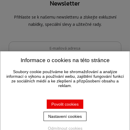
Newsletter
Přihlaste se k našemu newsletteru a získejte exkluzivní
nabídky, speciální slevy a užitečné rady.
Informace o cookies na této stránce
Dovolujeme si vás informovat, že po odeslání tohoto formuláře
Odeslat
můžeme
zpracovávat vyplněné osobní údaje.
Soubory cookie používáme ke shromažďování a analýze
informací o výkonu a používání webu, zajištění fungování funkcí
ze sociálních médií a ke zlepšení a přizpůsobení obsahu a
reklam.
Vytvořila společnost
PS Works s. r. o.
Povolit cookies
Nastavení cookies
Odmítnout cookies
Ochrana osobních údajů
|
Cookies