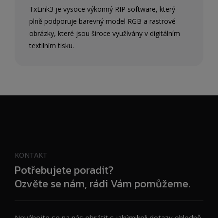
TxLink3 je vysoce výkonný RIP software, který
plně podporuje barevný model RGB a rastrové
obrázky, které jsou široce využívány v digitálním
textilním tisku.
KONTAKT
Potřebujete poradit?
Ozvěte se nám, rádi Vám pomůžeme.
Neváhejte se na nás obrátit s jakýmikoli dotazy ohledně