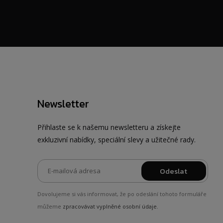
Newsletter
Přihlaste se k našemu newsletteru a získejte
exkluzivní nabídky, speciální slevy a užitečné rady.
Odeslat
Dovolujeme si vás informovat, že po odeslání tohoto formuláře
můžeme
zpracovávat vyplněné osobní údaje.