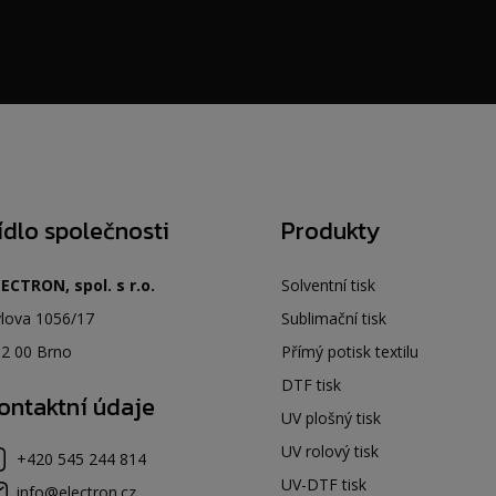
ídlo společnosti
Produkty
ECTRON, spol. s r.o.
Solventní tisk
lova 1056/17
Sublimační tisk
2 00 Brno
Přímý potisk textilu
DTF tisk
ontaktní údaje
UV plošný tisk
UV rolový tisk
+420 545 244 814
UV-DTF tisk
info@electron.cz