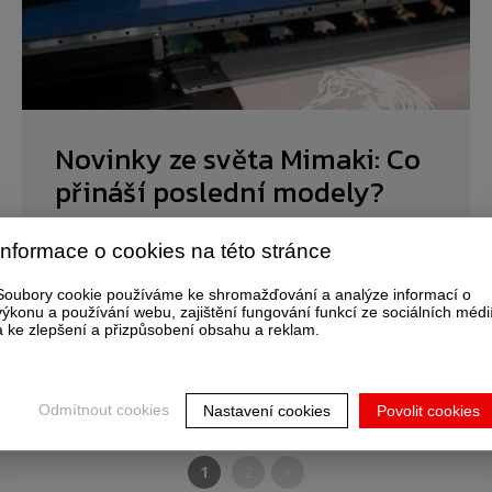
Novinky ze světa Mimaki: Co
přináší poslední modely?
Technologie se neustále vyvíjí. Seznamte se s
Informace o cookies na této stránce
nejnovějšími modely Mimaki, jejich klíčovými
Soubory cookie používáme ke shromažďování a analýze informací o
funkcemi a tím, jak vám mohou pomoci být ještě
výkonu a používání webu, zajištění fungování funkcí ze sociálních médi
efektivnější.
a ke zlepšení a přizpůsobení obsahu a reklam.
Odmítnout cookies
Nastavení cookies
Povolit cookies
1
2
>