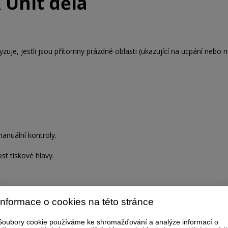
 Unit dělá
zuje, jestli jsou přítomny prázdné oblasti (ukazující na ucpání nebo n
anuální kontroly.
t tiskové hlavy.
Informace o cookies na této stránce
Soubory cookie používáme ke shromažďování a analýze informací o