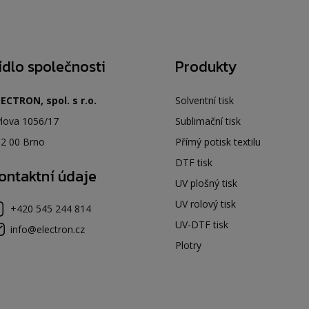
ídlo společnosti
Produkty
ECTRON, spol. s r.o.
Solventní tisk
lova 1056/17
Sublimační tisk
2 00 Brno
Přímý potisk textilu
DTF tisk
ontaktní údaje
UV plošný tisk
UV rolový tisk
+420 545 244 814
UV-DTF tisk
info@electron.cz
Plotry