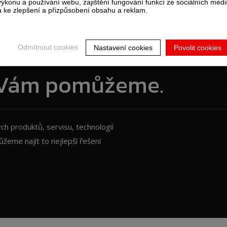
výkonu a používání webu, zajištění fungování funkcí ze sociálních médi
a ke zlepšení a přizpůsobení obsahu a reklam.
?
Odmítnout cookies
Nastavení cookies
Povolit cookies
i Vám pomůžeme.
ch produktů, servisu, technologií
žeme najít to nejlepší řešení