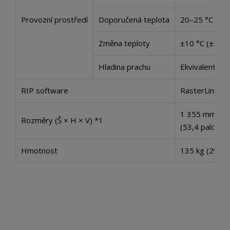
Provozní prostředí
Doporučená teplota
20–25 °C (68–
Změna teploty
±10 °C (±50 
Hladina prachu
Ekvivalent bě
RIP software
RasterLink7 (v
1 355 mm × 
Rozměry (Š × H × V) *1
(53,4 palce × 
Hmotnost
135 kg (297,6 