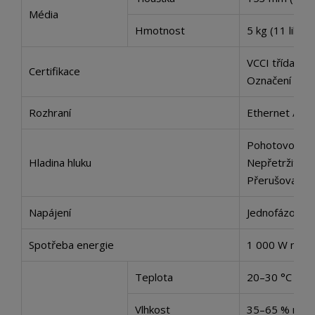
Média
Hmotnost
5 kg (11 libe
VCCI třída A /
Certifikace
Označení CE (
Rozhraní
Ethernet / US
Pohotovostní 
Hladina hluku
Nepřetržitý 
Přerušovaný 
Napájení
Jednofázové 
Spotřeba energie
1 000 W neb
Teplota
20–30 °C (68–
Vlhkost
35–65 % relat