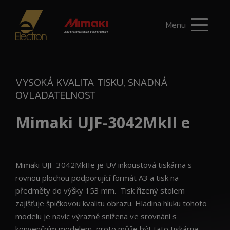
Menu
VYSOKÁ KVALITA TISKU, SNADNÁ
OVLADATELNOST
Mimaki UJF-3042MkII e
Mimaki UJF-3042MkIIe je UV inkoustová tiskárna s
rovnou plochou podporující formát A3 a tisk na
předměty do výšky 153 mm. Tisk řízený stolem
zajišťuje špičkovou kvalitu obrazu. Hladina hluku tohoto
modelu je navíc výrazně snížena ve srovnání s
konvenčním modelem, proto může být tato tiskárna