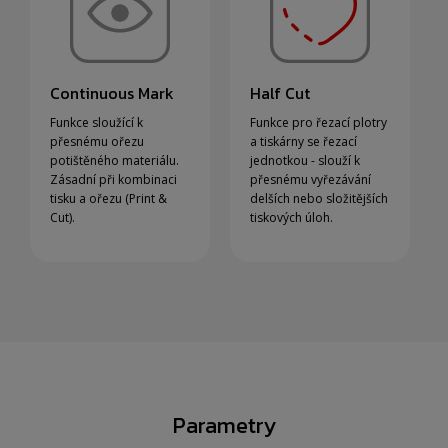
Continuous Mark
Half Cut
Funkce sloužící k
Funkce pro řezací plotry
přesnému ořezu
a tiskárny se řezací
potištěného materiálu.
jednotkou - slouží k
Zásadní při kombinaci
přesnému vyřezávání
tisku a ořezu (Print &
delších nebo složitějších
Cut).
tiskových úloh.
Parametry