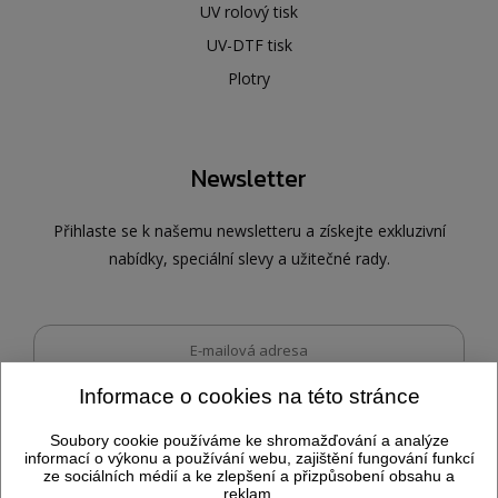
UV rolový tisk
UV-DTF tisk
Plotry
Newsletter
Přihlaste se k našemu newsletteru a získejte exkluzivní
nabídky, speciální slevy a užitečné rady.
Informace o cookies na této stránce
Dovolujeme si vás informovat, že po odeslání tohoto formuláře
Odeslat
můžeme
zpracovávat vyplněné osobní údaje.
Soubory cookie používáme ke shromažďování a analýze
informací o výkonu a používání webu, zajištění fungování funkcí
ze sociálních médií a ke zlepšení a přizpůsobení obsahu a
reklam.