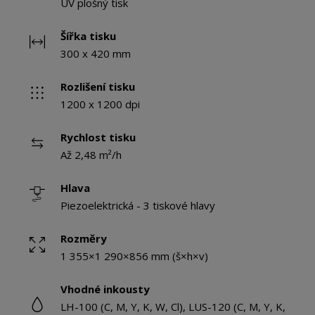
UV plošný tisk
Šířka tisku
300 x 420 mm
Rozlišení tisku
1200 x 1200 dpi
Rychlost tisku
Až 2,48 m²/h
Hlava
Piezoelektrická - 3 tiskové hlavy
Rozměry
1 355×1 290×856 mm (š×h×v)
Vhodné inkousty
LH-100 (C, M, Y, K, W, Cl), LUS-120 (C, M, Y, K,