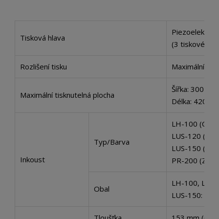
Piezoelektrick
Tisková hlava
(3 tiskové hl
Rozlišení tisku
Maximální: 12
Šířka: 300 mm
Maximální tisknutelná plocha
Délka: 420 mm
LH-100 (C, M, 
LUS-120 (C, M,
Typ/Barva
LUS-150 (C, M
Inkoust
PR-200 (Zákla
LH-100, LUS-1
Obal
LUS-150: láhev
Tloušťka
153 mm (6 pa