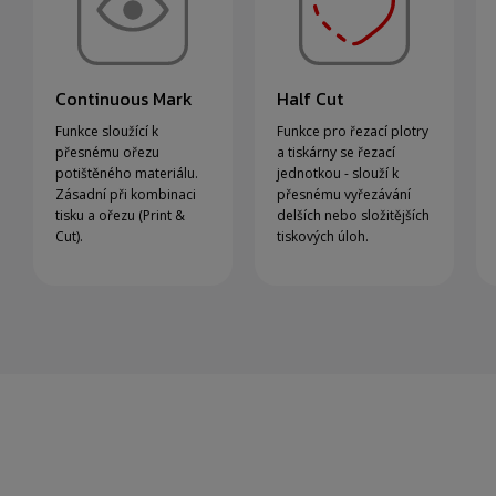
Continuous Mark
Half Cut
Funkce sloužící k
Funkce pro řezací plotry
přesnému ořezu
a tiskárny se řezací
potištěného materiálu.
jednotkou - slouží k
Zásadní při kombinaci
přesnému vyřezávání
tisku a ořezu (Print &
delších nebo složitějších
Cut).
tiskových úloh.