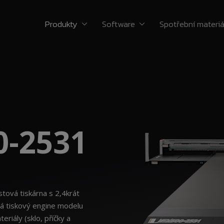
Produkty
Software
Spotřební materiá
0-2531
tová tiskárna s 2,4krát
vá tiskový engine modelu
riály (sklo, příčky a