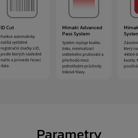
ID Cut
Mimaki Advanced
Mimak
Pass System
Syste
Funkce automaticky
načítá vytištěné
Systém zvyšuje kvalitu
Zásobní
registrační značky s ID,
tisku, minimalizací
který na
podle kterých následně
viditelného pruhování a
440ml-6
načte a provede řezací
přechodů mezi
kazety. 
data.
jednotlivými průchody
používá
tiskové hlavy.
Parametry