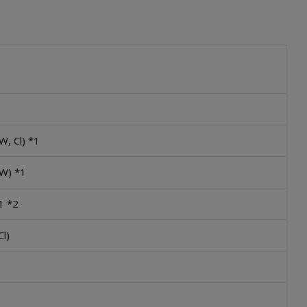
W, Cl) *1
 W) *1
*1 *2
Cl)