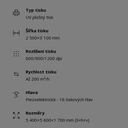
Typ tisku
UV plošný tisk
Šířka tisku
2 500×3 100 mm
Rozlišení tisku
600/900/1200 dpi
Rychlost tisku
Až 200 m²/h
Hlava
Piezoelektrická - 16 tiskových hlav
Rozměry
5 400×5 600×1 700 mm (š×h×v)