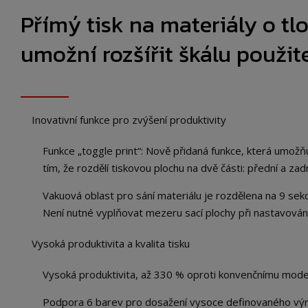
Přímý tisk na materiály o t
umožní rozšířit škálu použit
Inovativní funkce pro zvýšení produktivity
Funkce „toggle print“: Nově přidaná funkce, která umožň
tím, že rozdělí tiskovou plochu na dvě části: přední a zadn
Vakuová oblast pro sání materiálu je rozdělena na 9 sek
Není nutné vyplňovat mezeru sací plochy při nastavování 
Vysoká produktivita a kvalita tisku
Vysoká produktivita, až 330 % oproti konvenčnímu mode
Podpora 6 barev pro dosažení vysoce definovaného výr