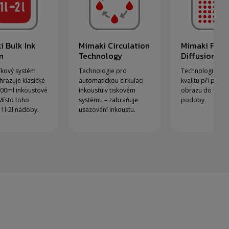
i Bulk Ink
Mimaki Circulation
Mimaki Fine
m
Technology
Diffusion
kový systém
Technologie pro
Technologie zlep
hrazuje klasické
automatickou cirkulaci
kvalitu při přev
00ml inkoustové
inkoustu v tiskovém
obrazu do tiskn
Místo toho
systému – zabraňuje
podoby.
 1l-2l nádoby.
usazování inkoustu.