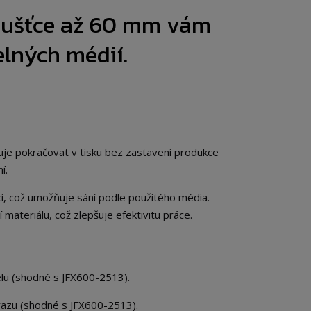
loušťce až 60 mm vám
elných médií.
uje pokračovat v tisku bez zastavení produkce
í.
cí, což umožňuje sání podle použitého média.
materiálu, což zlepšuje efektivitu práce.
lu (shodné s JFX600-2513).
azu (shodné s JFX600-2513).