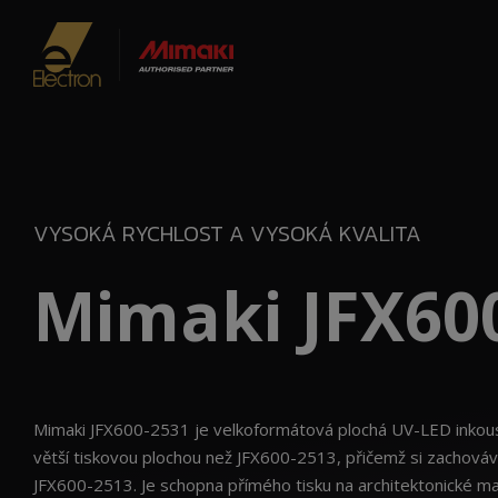
VYSOKÁ RYCHLOST A VYSOKÁ KVALITA
Mimaki JFX60
Mimaki JFX600-2531 je velkoformátová plochá UV-LED inkous
větší tiskovou plochou než JFX600-2513, přičemž si zachová
JFX600-2513. Je schopna přímého tisku na architektonické mate