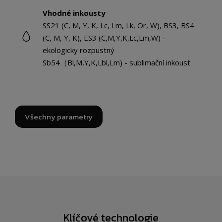
Vhodné inkousty
SS21 (C, M, Y, K, Lc, Lm, Lk, Or, W), BS3, BS4
(C, M, Y, K), ES3 (C,M,Y,K,Lc,Lm,W) -
ekologicky rozpustný
Sb54（Bl,M,Y,K,Lbl,Lm) - sublimační inkoust
Všechny parametry
Klíčové technologie