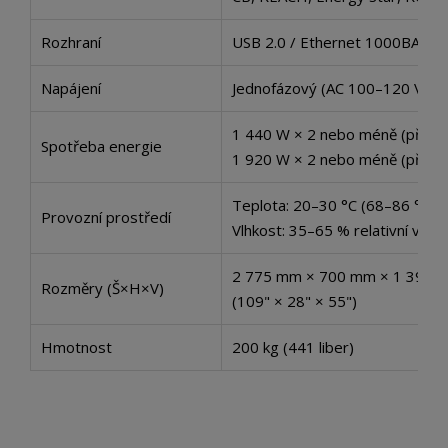
Rozhraní
USB 2.0 / Ethernet 1000BASE-
Napájení
Jednofázový (AC 100–120 V / 
1 440 W × 2 nebo méně (při sy
Spotřeba energie
1 920 W × 2 nebo méně (při sy
Teplota: 20–30 °C (68–86 °F)
Provozní prostředí
Vlhkost: 35–65 % relativní vlhk
2 775 mm × 700 mm × 1 392 
Rozměry (Š×H×V)
(109" × 28" × 55")
Hmotnost
200 kg (441 liber)