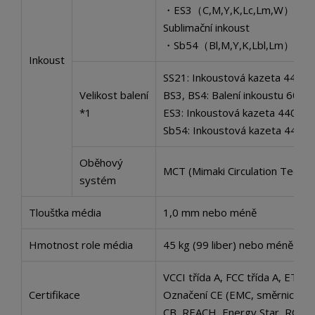
・ES3（C,M,Y,K,Lc,Lm,W）
Sublimační inkoust
・Sb54（Bl,M,Y,K,Lbl,Lm）
Inkoust
SS21: Inkoustová kazeta 440 ml
Velikost balení
BS3, BS4: Balení inkoustu 600 ml
*1
ES3: Inkoustová kazeta 440 ml
Sb54: Inkoustová kazeta 440 ml 
Oběhový
MCT (Mimaki Circulation Techno
systém
Tloušťka média
1,0 mm nebo méně
Hmotnost role média
45 kg (99 liber) nebo méně
VCCI třída A, FCC třída A, ETL 
Certifikace
Označení CE (EMC, směrnice o ní
CB, REACH, Energy Star, RCM,