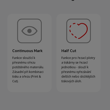
Continuous Mark
Half Cut
Funkce sloužící k
Funkce pro řezací plotry
přesnému ořezu
a tiskárny se řezací
potištěného materiálu.
jednotkou - slouží k
Zásadní při kombinaci
přesnému vyřezávání
tisku a ořezu (Print &
delších nebo složitějších
Cut).
tiskových úloh.