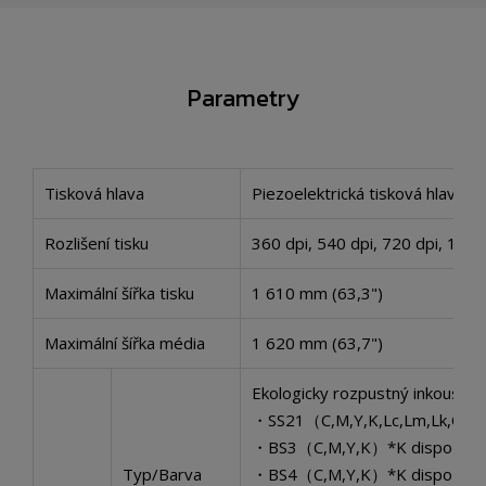
Parametry
Tisková hlava
Piezoelektrická tisková hlava (
Rozlišení tisku
360 dpi, 540 dpi, 720 dpi, 1 08
Maximální šířka tisku
1 610 mm (63,3")
Maximální šířka média
1 620 mm (63,7")
Ekologicky rozpustný inkoust
・SS21（C,M,Y,K,Lc,Lm,Lk,Or
・BS3（C,M,Y,K）*K dispozici p
Typ/Barva
・BS4（C,M,Y,K）*K dispozici p