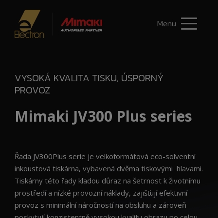
Menu
VYSOKÁ KVALITA TISKU, ÚSPORNÝ
PROVOZ
Mimaki JV300 Plus series
Řada JV300Plus serie je velkoformátová eco-solventní
inkoustová tiskárna, vybavená dvěma tiskovými hlavami.
Tiskárny této řady kladou důraz na šetrnost k životnímu
prostředí a nízké provozní náklady, zajišťují efektivní
provoz s minimální náročností na obsluhu a zároveň
poskytují konzistentně vysokou kvalitu obrazu po celou