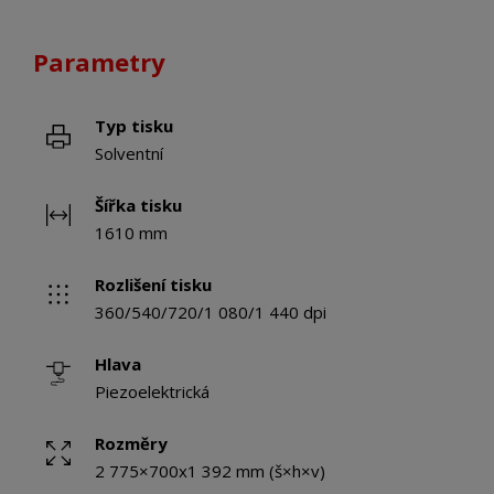
Parametry
Typ tisku
Solventní
Šířka tisku
1610 mm
Rozlišení tisku
360/540/720/1 080/1 440 dpi
Hlava
Piezoelektrická
Rozměry
2 775×700x1 392 mm (š×h×v)