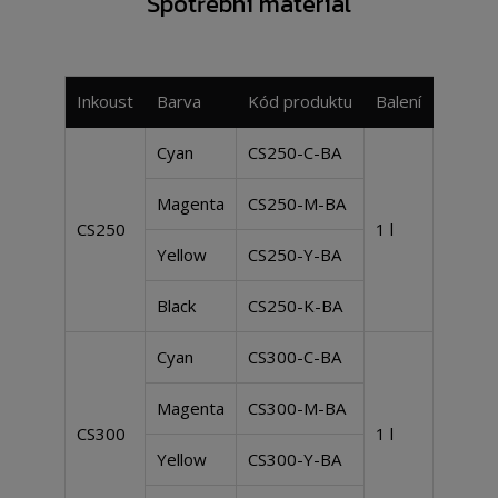
Spotřební materiál
Inkoust
Barva
Kód produktu
Balení
Cyan
CS250-C-BA
Magenta
CS250-M-BA
CS250
1 l
Yellow
CS250-Y-BA
Black
CS250-K-BA
Cyan
CS300-C-BA
Magenta
CS300-M-BA
CS300
1 l
Yellow
CS300-Y-BA