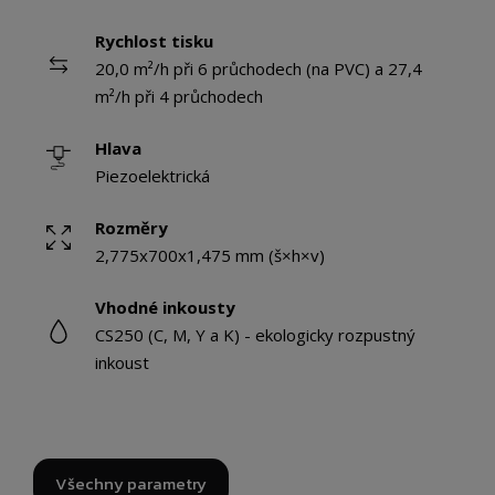
Rychlost tisku
20,0 m²/h při 6 průchodech (na PVC) a 27,4
m²/h při 4 průchodech
Hlava
Piezoelektrická
Rozměry
2,775x700x1,475 mm (š×h×v)
Vhodné inkousty
CS250 (C, M, Y a K) - ekologicky rozpustný
inkoust
Všechny parametry