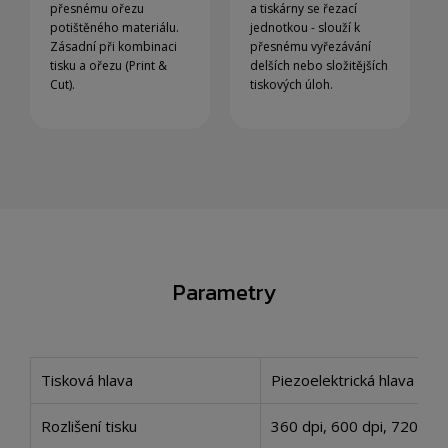
přesnému ořezu
a tiskárny se řezací
potištěného materiálu.
jednotkou - slouží k
Zásadní při kombinaci
přesnému vyřezávání
tisku a ořezu (Print &
delších nebo složitějších
Cut).
tiskových úloh.
Parametry
Tisková hlava
Piezoelektrická hlava (2 
Rozlišení tisku
360 dpi, 600 dpi, 720 dpi