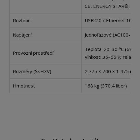
CB, ENERGY STAR®, RCM
Rozhraní
USB 2.0 / Ethernet 1000
Napájení
Jednofázové (AC100-120
Teplota: 20–30 °C (68–86
Provozní prostředí
Vlhkost: 35–65 % relativn
Rozměry (Š×H×V)
2 775 × 700 × 1 475 mm (
Hmotnost
168 kg (370,4 liber)