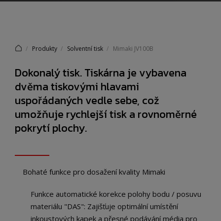
Produkty
Solventní tisk
Mimaki JV100B
Dokonalý tisk. Tiskárna je vybavena
dvěma tiskovými hlavami
uspořádaných vedle sebe, což
umožňuje rychlejší tisk a rovnoměrné
pokrytí plochy.
Bohaté funkce pro dosažení kvality Mimaki
Funkce automatické korekce polohy bodu / posuvu
materiálu "DAS": Zajišťuje optimální umístění
inkoustových kapek a přesné podávání média pro