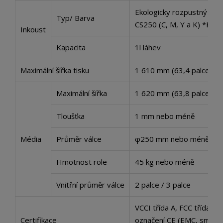
Ekologicky rozpustný inko
Typ/ Barva
CS250 (C, M, Y a K) *K di
Inkoust
Kapacita
1l láhev
Maximální šířka tisku
1 610 mm (63,4 palce)
Maximální šířka
1 620 mm (63,8 palce)
Tloušťka
1 mm nebo méně
Média
Průměr válce
φ250 mm nebo méně
Hmotnost role
45 kg nebo méně
Vnitřní průměr válce
2 palce / 3 palce
VCCI třída A, FCC třída A,
Certifikace
označení CE (EMC, směrnic