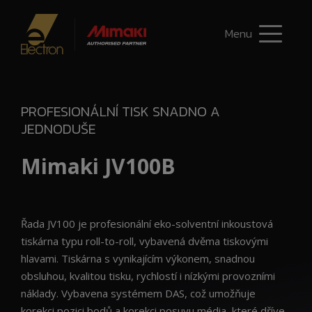
Menu
PROFESIONÁLNÍ TISK SNADNO A
JEDNODUŠE
Mimaki JV100B
Řada JV100 je profesionální eko-solventní inkoustová
tiskárna typu roll-to-roll, vybavená dvěma tiskovými
hlavami. Tiskárna s vynikajícím výkonem, snadnou
obsluhou, kvalitou tisku, rychlostí i nízkými provozními
náklady. Vybavena systémem DAS, což umožňuje
korekci pozici bodů a korekci posuvu média, které dříve