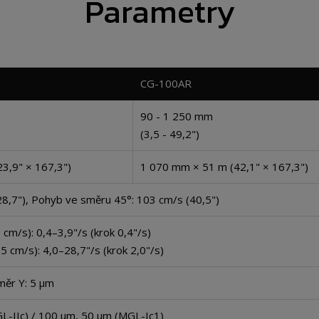
Parametry
CG-100AR
90 - 1 250 mm
(3,5 - 49,2")
3,9" × 167,3")
1 070 mm × 51 m (42,1" × 167,3")
28,7"), Pohyb ve směru 45°: 103 cm/s (40,5")
 cm/s): 0,4–3,9"/s (krok 0,4"/s)
5 cm/s): 4,0–28,7"/s (krok 2,0"/s)
měr Y: 5 μm
L-IIc) / 100 μm, 50 μm (MGL-Ic1)