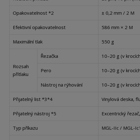
Opakovatelnost *2
± 0,2 mm / 2 M
Efektivní opakovatelnost
586 mm × 2 M
Maximální tlak
550 g
Řezačka
10–20 g (v krocích
Rozsah
Pero
10–20 g (v krocích
přítlaku
Nástroj na rýhování
10–20 g (v krocích
Přijatelný list *3*4
Vinylová deska, f
Přijatelný nástroj *5
Excentrický řezač
Typ příkazu
MGL-IIc / MGL-Ic