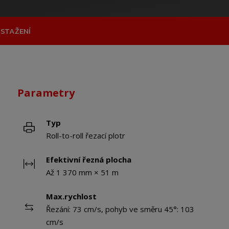
 STAŽENÍ
Parametry
Typ
Roll-to-roll řezací plotr
Efektivní řezná plocha
Až 1 370 mm × 51 m
Max.rychlost
Řezání: 73 cm/s, pohyb ve směru 45°: 103
cm/s