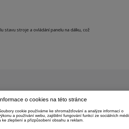
stavu stroje a ovládání panelu na dálku, což
Klíčové technologie
Informace o cookies na této stránce
Soubory cookie používáme ke shromažďování a analýze informací o
výkonu a používání webu, zajištění fungování funkcí ze sociálních médi
a ke zlepšení a přizpůsobení obsahu a reklam.