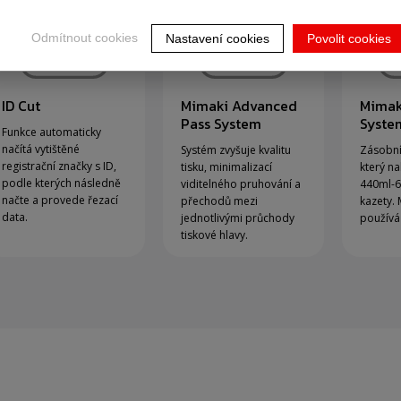
Odmítnout cookies
Nastavení cookies
Povolit cookies
ID Cut
Mimaki Advanced
Mimak
Pass System
Syste
Funkce automaticky
načítá vytištěné
Systém zvyšuje kvalitu
Zásobní
registrační značky s ID,
tisku, minimalizací
který na
podle kterých následně
viditelného pruhování a
440ml-6
načte a provede řezací
přechodů mezi
kazety. 
data.
jednotlivými průchody
používá
tiskové hlavy.