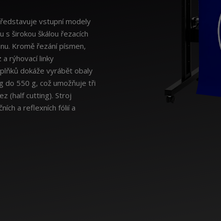
 představuje vstupní modely
 s širokou škálou řezacích
enu. Kromě řezání písmen,
a rýhovací linky
oplňků dokáže vyrábět obaly
 g do 550 g, což umožňuje tři
z (half cutting). Stroj
ích a reflexních fólií a