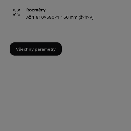
Rozměry
Až 1 810×580×1 160 mm (š×h×v)
Všechny parametry