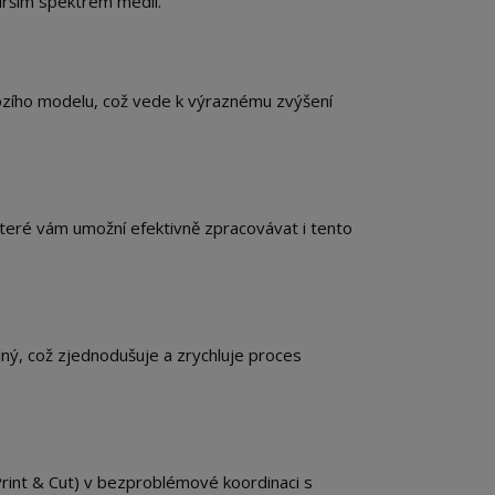
irším spektrem médií.
hozího modelu, což vede k výraznému zvýšení
které vám umožní efektivně zpracovávat i tento
ný, což zjednodušuje a zrychluje proces
(Print & Cut) v bezproblémové koordinaci s