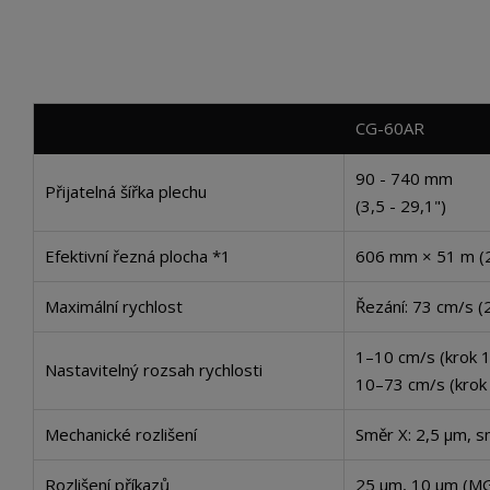
CG-60AR
90 - 740 mm
Přijatelná šířka plechu
(3,5 - 29,1")
Efektivní řezná plocha *1
606 mm × 51 m (2
Maximální rychlost
Řezání: 73 cm/s (
1–10 cm/s (krok 1
Nastavitelný rozsah rychlosti
10–73 cm/s (krok 
Mechanické rozlišení
Směr X: 2,5 μm, s
Rozlišení příkazů
25 μm, 10 μm (MG