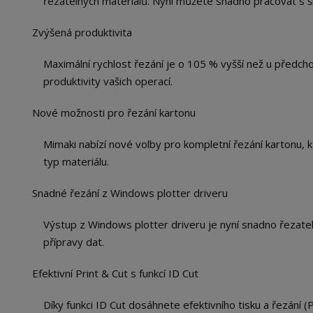
řezatelných materiálů. Nyní můžete snadno pracovat s š
Zvýšená produktivita
Maximální rychlost řezání je o 105 % vyšší než u předc
produktivity vašich operací.
Nové možnosti pro řezání kartonu
Mimaki nabízí nové volby pro kompletní řezání kartonu, 
typ materiálu.
Snadné řezání z Windows plotter driveru
Výstup z Windows plotter driveru je nyní snadno řezatel
přípravy dat.
Efektivní Print & Cut s funkcí ID Cut
Díky funkci ID Cut dosáhnete efektivního tisku a řezání 