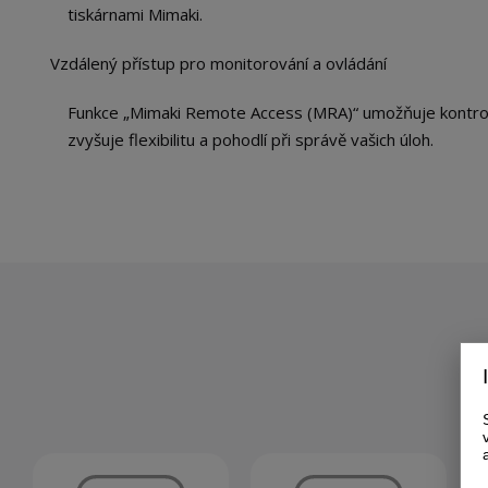
tiskárnami Mimaki.
Vzdálený přístup pro monitorování a ovládání
Funkce „Mimaki Remote Access (MRA)“ umožňuje kontrolu 
zvyšuje flexibilitu a pohodlí při správě vašich úloh.