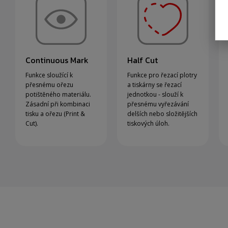
Continuous Mark
Half Cut
Funkce sloužící k
Funkce pro řezací plotry
přesnému ořezu
a tiskárny se řezací
potištěného materiálu.
jednotkou - slouží k
Zásadní při kombinaci
přesnému vyřezávání
tisku a ořezu (Print &
delších nebo složitějších
Cut).
tiskových úloh.