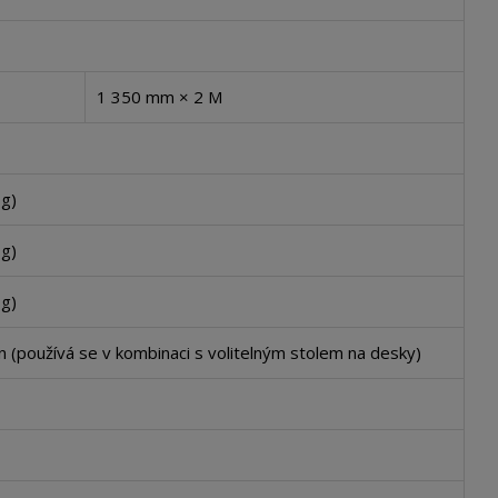
1 350 mm × 2 M
 g)
 g)
 g)
on (používá se v kombinaci s volitelným stolem na desky)