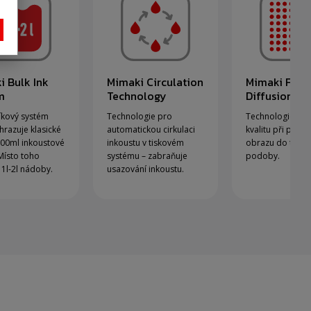
i Bulk Ink
Mimaki Circulation
Mimaki Fine
m
Technology
Diffusion
kový systém
Technologie pro
Technologie zlep
hrazuje klasické
automatickou cirkulaci
kvalitu při přev
00ml inkoustové
inkoustu v tiskovém
obrazu do tiskn
Místo toho
systému – zabraňuje
podoby.
 1l-2l nádoby.
usazování inkoustu.