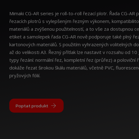
Mimaki CG-AR series je roll-to-roll řezací plotr. Řada CG-AR
řezacích plotrů s vylepšeným řezným výkonem, kompatibilitou
materiálů a zvýšenou použitelností, a to vše za dostupnou c
etiket a samolepek řada CG-AR nově podporuje také plný řez 
kartonových materiálů. S použitím vyhrazených volitelných d
až do velikosti A3. Řezný přítlak lze nastavit v rozsahu od 10
typy řezání: normální řez, kompletní řez (průřez) a poloviční ře
dokáže řezat širokou škálu materiálů, včetně PVC, fluorescenčn
pryžových fólií.
Poptat produkt