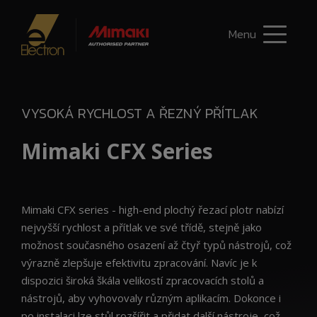
Menu
VYSOKÁ RYCHLOST A ŘEZNÝ PŘÍTLAK
Mimaki CFX Series
Mimaki CFX series - high-end plochý řezací plotr nabízí
nejvyšší rychlost a přítlak ve své třídě, stejně jako
možnost současného osazení až čtyř typů nástrojů, což
výrazně zlepšuje efektivitu zpracování. Navíc je k
dispozici široká škála velikostí zpracovacích stolů a
nástrojů, aby vyhovovaly různým aplikacím. Dokonce i
po instalaci lze stůl rozšířit a přidat další nástroje, což