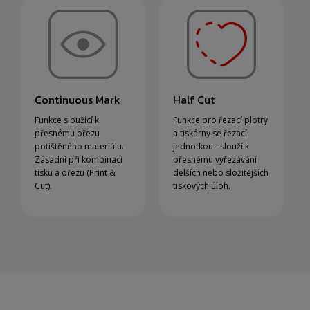
Continuous Mark
Half Cut
Funkce sloužící k
Funkce pro řezací plotry
přesnému ořezu
a tiskárny se řezací
potištěného materiálu.
jednotkou - slouží k
Zásadní při kombinaci
přesnému vyřezávání
tisku a ořezu (Print &
delších nebo složitějších
Cut).
tiskových úloh.